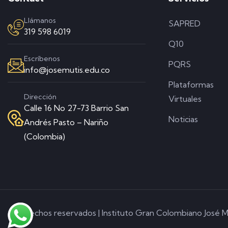
Llámanos
SAPRED
319 598 6019
Q10
Escríbenos
PQRS
info@josemutis.edu.co
Plataformas
Dirección
Virtuales
Calle 16 No 27-73 Barrio San
Noticias
Andrés Pasto – Nariño
(Colombia)
© Derechos reservados | Instituto Gran Colombiano José M