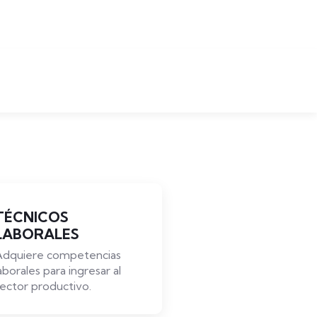
TÉCNICOS
DIPLO
LABORALES
Fortalecer
del perso
Adquiere competencias
Humano e
aborales para ingresar al
ector productivo.