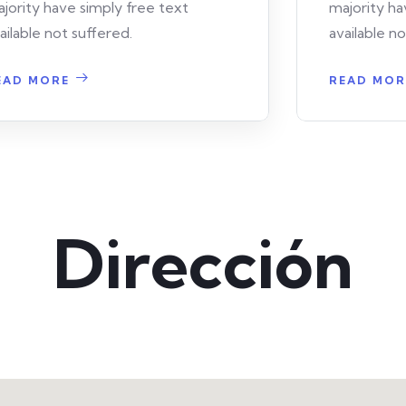
jority have simply free text
majority ha
ailable not suffered.
available n
EAD MORE
READ MOR
Dirección