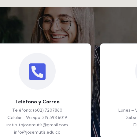
Teléfono y Correo
Teléfono: (602) 7207860
Lunes – 
Celular - Wsapp: 319 598 6019
Sába
institutojosemutis@gmail.com
D
info@josemutis.edu.co