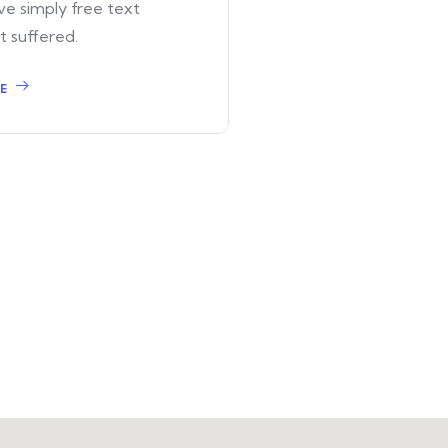
ve simply free text
ot suffered.
E