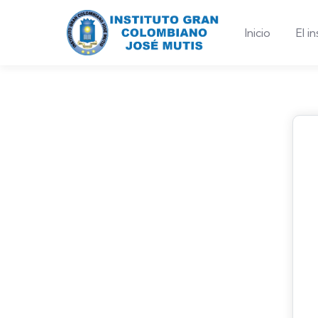
Inicio
El i