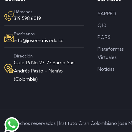
Llámanos
SAPRED
319 598 6019
Q10
Escríbenos
PQRS
info@josemutis.edu.co
Plataformas
Dirección
Virtuales
Calle 16 No 27-73 Barrio San
Noticias
Andrés Pasto – Nariño
(Colombia)
© Derechos reservados | Instituto Gran Colombiano José M