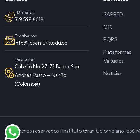
Llámanos
SAPRED
319 598 6019
Q10
Escríbenos
PQRS
info@josemutis.edu.co
Plataformas
Dirección
Virtuales
Calle 16 No 27-73 Barrio San
Noticias
Andrés Pasto – Nariño
(Colombia)
© Derechos reservados | Instituto Gran Colombiano José M