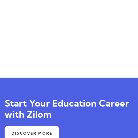
Business card
ILLUSTRATION
Box – Ext. Content
ILLUSTRATION
Mountain Drift
APPLICATIONS
Business card red
Start Your Education Career
with Zilom
DISCOVER MORE