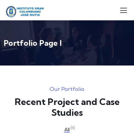
Portfolio Page I
Our Portfolio
Recent Project and Case
Studies
APPLICATIONS
Special bikes
ILLUSTRATION
[6]
All
Mobile Weather App
LOGO