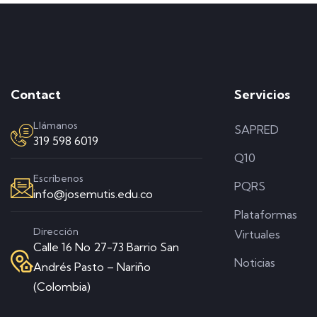
Contact
Servicios
Llámanos
SAPRED
319 598 6019
Q10
Escríbenos
PQRS
info@josemutis.edu.co
Plataformas
Dirección
Virtuales
Calle 16 No 27-73 Barrio San
Noticias
Andrés Pasto – Nariño
(Colombia)