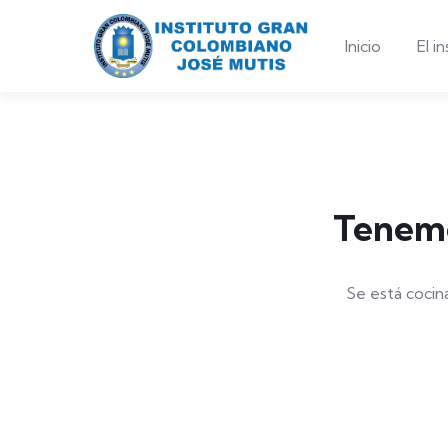
Inicio
El i
Tenemo
Se está cocin